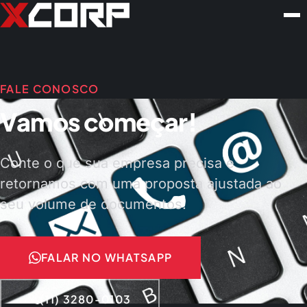
FALE CONOSCO
Vamos começar!
Conte o que sua empresa precisa e
retornamos com uma proposta ajustada ao
seu volume de documentos.
FALAR NO WHATSAPP
(11) 3280-0103